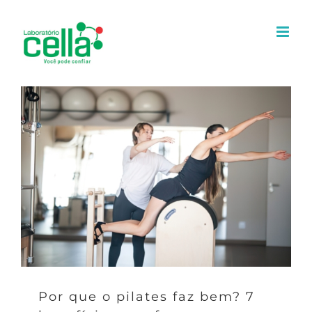
Ir
para
o
conteúdo
Por que o pilates faz bem? 7