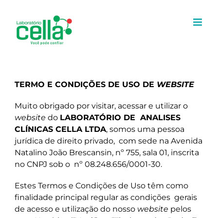
Ir
para
o
conteúdo
TERMO E CONDIÇÕES DE USO DE
WEBSITE
Muito obrigado por visitar, acessar e utilizar o
website
do
LABORATÓRIO DE
ANALISES
CLÍNICAS CELLA LTDA
, somos uma pessoa
jurídica de direito privado,
com sede na Avenida
Natalino João Brescansin, nº 755, sala 01, inscrita
no CNPJ sob o
nº 08.248.656/0001-30.
Estes Termos e Condições de Uso têm como
finalidade principal regular as condições
gerais
de acesso e utilização do nosso
website
pelos