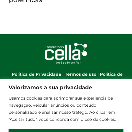
|
Política de Privacidade
|
Termos de uso
|
Política de
Cookies
|
Webmail
|
Valorizamos a sua privacidade
Telefone:
(66) 3544-7701
| Celular:
(66) 9 9634-1790
| E-
Usamos cookies para aprimorar sua experiência de
mail:
atendimento@laboratoriocella.com.br
| Banco
navegação, veicular anúncios ou conteúdo
de talentos:
pessoal@laboratoriocella.com.br
|
personalizado e analisar nosso tráfego. Ao clicar em
© Copyright 2012 -
2026 | Laboratório Cella - All Rights
"Aceitar tudo", você concorda com o uso de cookies.
Reserved | Powered by
Qualità Comunicação
Laboratório de Análises Clínicas Cella Ltda - CNPJ