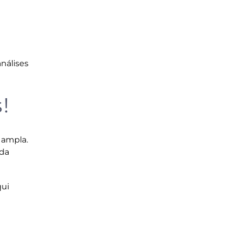
nálises
!
 ampla.
ida
qui