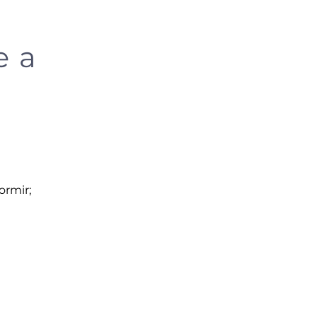
e a
ormir;