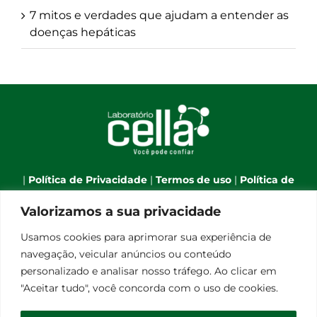
7 mitos e verdades que ajudam a entender as
doenças hepáticas
|
Política de Privacidade
|
Termos de uso
|
Política de
Cookies
|
Webmail
|
Valorizamos a sua privacidade
Telefone:
(66) 3544-7701
| Celular:
(66) 9 9634-1790
| E-
Usamos cookies para aprimorar sua experiência de
mail:
atendimento@laboratoriocella.com.br
| Banco
navegação, veicular anúncios ou conteúdo
de talentos:
pessoal@laboratoriocella.com.br
|
personalizado e analisar nosso tráfego. Ao clicar em
© Copyright 2012 -
2026 | Laboratório Cella - All Rights
"Aceitar tudo", você concorda com o uso de cookies.
Reserved | Powered by
Qualità Comunicação
Laboratório de Análises Clínicas Cella Ltda - CNPJ