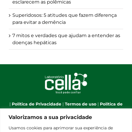
esclarecem as polêmicas
Superidosos: 5 atitudes que fazem diferença
para evitar a demência
7 mitos e verdades que ajudam a entender as
doenças hepáticas
|
Política de Privacidade
|
Termos de uso
|
Política de
Cookies
|
Webmail
|
Valorizamos a sua privacidade
Telefone:
(66) 3544-7701
| Celular:
(66) 9 9634-1790
| E-
Usamos cookies para aprimorar sua experiência de
mail:
atendimento@laboratoriocella.com.br
| Banco