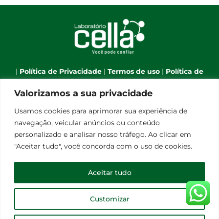
|
Política de Privacidade
|
Termos de uso
|
Política de
Cookies
|
Webmail
|
Valorizamos a sua privacidade
Telefone:
(66) 3544-7701
| Celular:
(66) 9 9634-1790
| E-
Usamos cookies para aprimorar sua experiência de
mail:
atendimento@laboratoriocella.com.br
| Banco
navegação, veicular anúncios ou conteúdo
de talentos:
pessoal@laboratoriocella.com.br
|
personalizado e analisar nosso tráfego. Ao clicar em
© Copyright 2012 -
2026 | Laboratório Cella - All Rights
"Aceitar tudo", você concorda com o uso de cookies.
Reserved | Powered by
Qualità Comunicação
Laboratório de Análises Clínicas Cella Ltda - CNPJ
Aceitar tudo
08.248.656/0001-30
Customizar
Facebook
Instagram
E-
mail