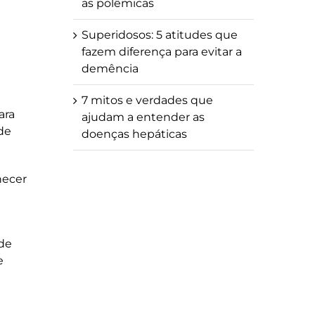
as polêmicas
Superidosos: 5 atitudes que
fazem diferença para evitar a
demência
7 mitos e verdades que
ara
ajudam a entender as
de
doenças hepáticas
hecer
 de
e