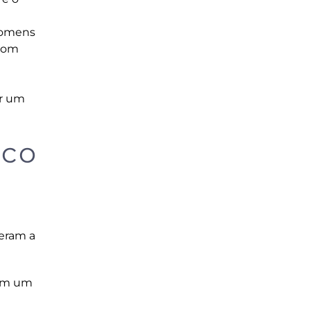
 homens
 com
ar um
sco
deram a
rem um