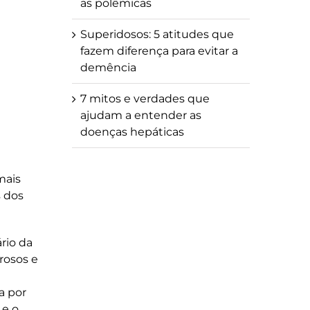
as polêmicas
Superidosos: 5 atitudes que
fazem diferença para evitar a
demência
7 mitos e verdades que
ajudam a entender as
doenças hepáticas
mais
s dos
rio da
rosos e
a por
 e o