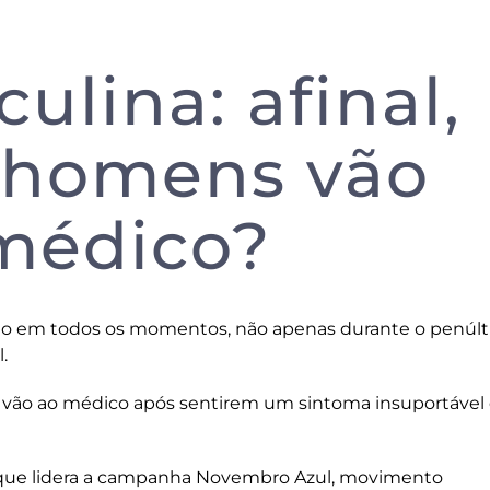
lina: afinal,
 homens vão
médico?
do em todos os momentos, não apenas durante o penúl
l
.
ó vão ao médico após sentirem um sintoma insuportável
a, que lidera a campanha Novembro Azul, movimento