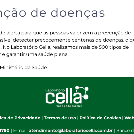
enção de doenças
de alerta para que as pessoas valorizem a prevenção de
ossível detectar precocemente centenas de doenças, o 
a. No
Laboratório Cella
, realizamos mais de 500 tipos de
 e garantir uma saúde plena.
 Ministério da Saúde
tica de Privacidade
|
Termos de uso
|
Política de Cookies
|
Web
-1790
| E-mail:
atendimento@laboratoriocella.com.br
| Banco d