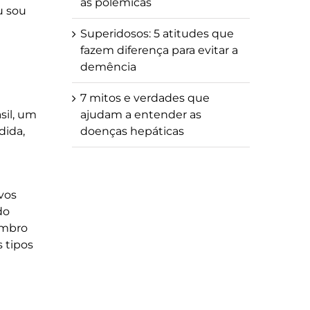
as polêmicas
u sou
Superidosos: 5 atitudes que
fazem diferença para evitar a
demência
7 mitos e verdades que
sil, um
ajudam a entender as
dida,
doenças hepáticas
vos
do
mbro
 tipos