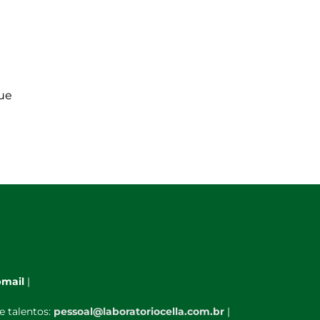
que
mail
|
e talentos:
pessoal@laboratoriocella.com.br
|