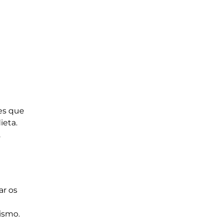
e
es que
ieta.
.
ar os
ismo.