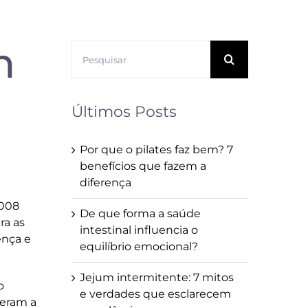
m
Buscar
resultados
para:
Últimos Posts
Por que o pilates faz bem? 7
benefícios que fazem a
diferença
2008
De que forma a saúde
ra as
intestinal influencia o
ença e
equilíbrio emocional?
Jejum intermitente: 7 mitos
o
e verdades que esclarecem
veram a