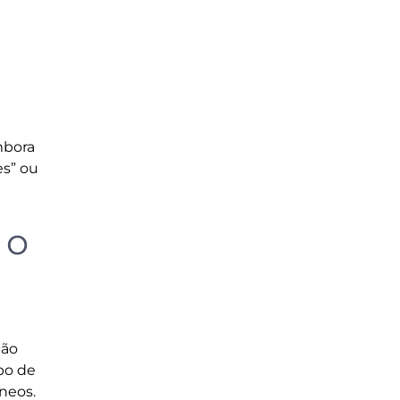
mbora
es” ou
 o
ção
po de
neos.