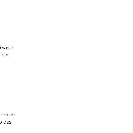
eias e
ente
 porque
o das