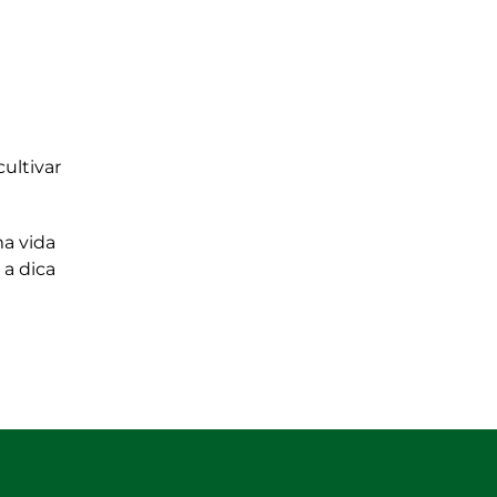
ultivar
ma vida
 a dica