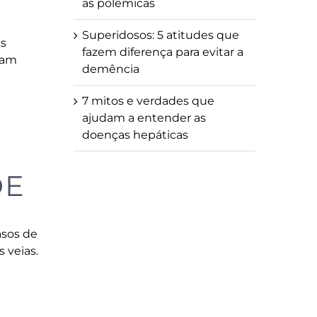
as polêmicas
Superidosos: 5 atitudes que
as
fazem diferença para evitar a
ram
demência
7 mitos e verdades que
ajudam a entender as
doenças hepáticas
DE
asos de
 veias.