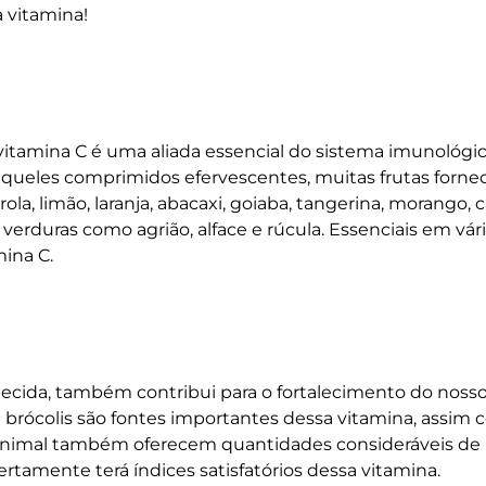
 vitamina!
vitamina C é uma aliada essencial do sistema imunológi
aqueles comprimidos efervescentes, muitas frutas forn
la, limão, laranja, abacaxi, goiaba, tangerina, morango, c
erduras como agrião, alface e rúcula. Essenciais em vár
mina C.
cida, também contribui para o fortalecimento do noss
brócolis são fontes importantes dessa vitamina, assim
 animal também oferecem quantidades consideráveis de
certamente terá índices satisfatórios dessa vitamina.