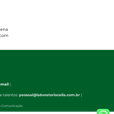
 pena
 com
mail
|
e talentos:
pessoal@laboratoriocella.com.br
|
à Comunicação