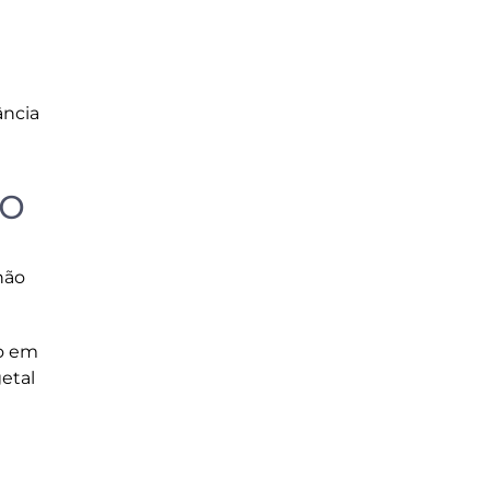
ância
io
não
do em
etal