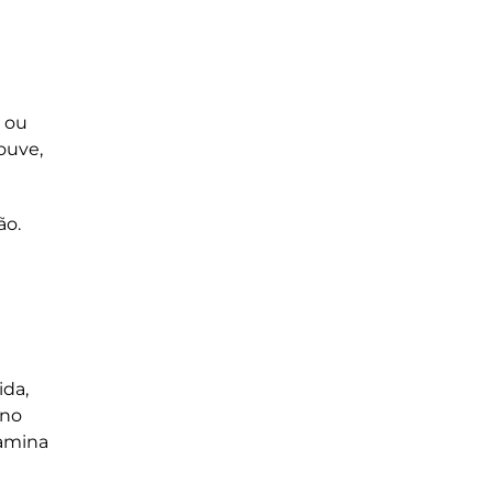
– ou
ouve,
ão
.
ida,
 no
tamina