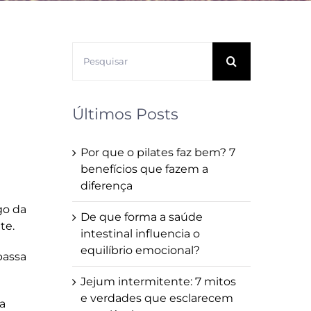
Buscar
resultados
para:
Últimos Posts
Por que o pilates faz bem? 7
benefícios que fazem a
diferença
go da
De que forma a saúde
te.
intestinal influencia o
equilíbrio emocional?
passa
Jejum intermitente: 7 mitos
e verdades que esclarecem
a