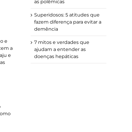
as polêmicas
Superidosos: 5 atitudes que
fazem diferença para evitar a
demência
co e
7 mitos e verdades que
ecem a
ajudam a entender as
aju e
doenças hepáticas
ias
o
 como