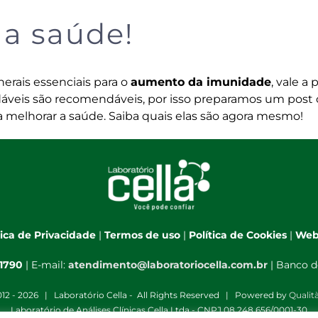
a saúde!
erais essenciais para o
aumento da imunidade
, vale a
udáveis são recomendáveis, por isso preparamos um post
a melhorar a saúde.
Saiba quais elas são agora mesmo
!
tica de Privacidade
|
Termos de uso
|
Política de Cookies
|
Web
-1790
| E-mail:
atendimento@laboratoriocella.com.br
| Banco d
12 -
2026 | Laboratório Cella - All Rights Reserved | Powered by
Qualit
Laboratório de Análises Clínicas Cella Ltda - CNPJ 08.248.656/0001-30