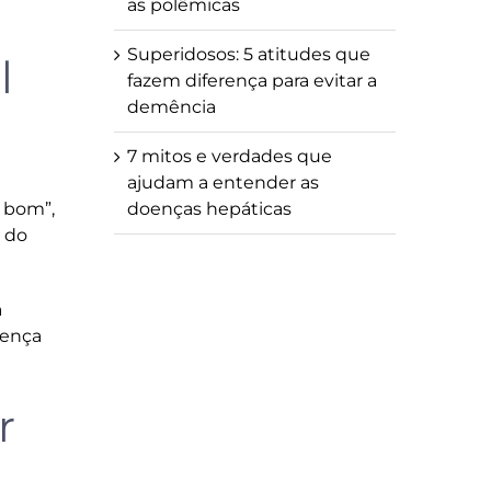
as polêmicas
Superidosos: 5 atitudes que
l
fazem diferença para evitar a
demência
7 mitos e verdades que
ajudam a entender as
l bom”,
doenças hepáticas
a do
a
oença
r