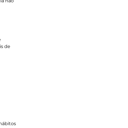
ela não
e
is de
hábitos