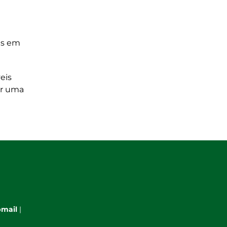
as em
eis
er uma
mail
|