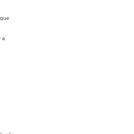
 que
r a