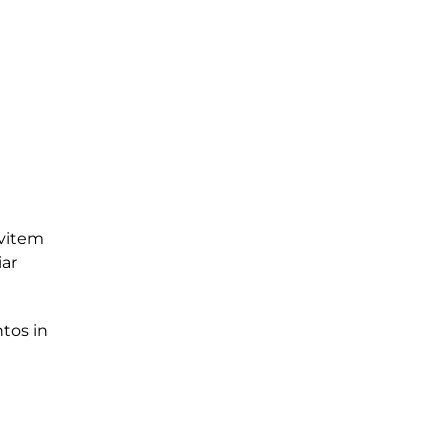
evitem
iar
ntos in