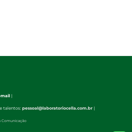
mail
|
e talentos:
pessoal@laboratoriocella.com.br
|
à Comunicação