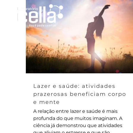
Ir
para
o
conteúdo
Lazer e saúde: atividades
prazerosas beneficiam corpo
e mente
A relação entre lazer e saúde é mais
profunda do que muitos imaginam. A
ciência já demonstrou que atividades
que aliviam o estresse e que são