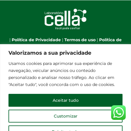
|
Política de Privacidade
|
Termos de uso
|
Política de
Cookies
|
Webmail
|
Valorizamos a sua privacidade
Telefone:
(66) 3544-7701
| Celular:
(66) 9 9634-1790
| E-
Usamos cookies para aprimorar sua experiência de
mail:
atendimento@laboratoriocella.com.br
| Banco
navegação, veicular anúncios ou conteúdo
de talentos:
pessoal@laboratoriocella.com.br
|
personalizado e analisar nosso tráfego. Ao clicar em
© Copyright 2012 -
2026 | Laboratório Cella - All Rights
"Aceitar tudo", você concorda com o uso de cookies.
Reserved | Powered by
Qualità Comunicação
Laboratório de Análises Clínicas Cella Ltda - CNPJ
Aceitar tudo
08.248.656/0001-30
Customizar
Facebook
Instagram
E-
mail