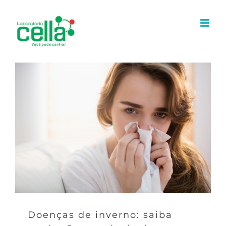
Ir
para
o
conteúdo
Doenças de inverno: saiba