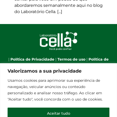
abordaremos semanalmente aqui no blog
do Laboratório Cella. [...]
|
Política de Privacidade
|
Termos de uso
|
Política de
Cookies
|
Webmail
|
Valorizamos a sua privacidade
Telefone:
(66) 3544-7701
| Celular:
(66) 9 9634-1790
| E-
Usamos cookies para aprimorar sua experiência de
mail:
atendimento@laboratoriocella.com.br
| Banco
navegação, veicular anúncios ou conteúdo
de talentos:
pessoal@laboratoriocella.com.br
|
personalizado e analisar nosso tráfego. Ao clicar em
© Copyright 2012 -
2026 | Laboratório Cella - All Rights
"Aceitar tudo", você concorda com o uso de cookies.
Reserved | Powered by
Qualità Comunicação
Laboratório de Análises Clínicas Cella Ltda - CNPJ
Aceitar tudo
08.248.656/0001-30