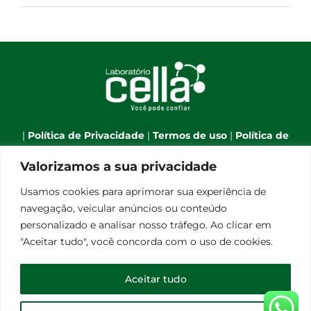
|
Política de Privacidade
|
Termos de uso
|
Política de
Cookies
|
Webmail
|
Valorizamos a sua privacidade
Telefone:
(66) 3544-7701
| Celular:
(66) 9 9634-1790
| E-
Usamos cookies para aprimorar sua experiência de
mail:
atendimento@laboratoriocella.com.br
| Banco
navegação, veicular anúncios ou conteúdo
de talentos:
pessoal@laboratoriocella.com.br
|
personalizado e analisar nosso tráfego. Ao clicar em
© Copyright 2012 -
2026 | Laboratório Cella - All Rights
"Aceitar tudo", você concorda com o uso de cookies.
Reserved | Powered by
Qualità Comunicação
Laboratório de Análises Clínicas Cella Ltda - CNPJ
Aceitar tudo
08.248.656/0001-30