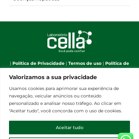
|
Política de Privacidade
|
Termos de uso
|
Política de
Cookies
|
Webmail
|
Valorizamos a sua privacidade
Telefone:
(66) 3544-7701
| Celular:
(66) 9 9634-1790
| E-
Usamos cookies para aprimorar sua experiência de
mail:
atendimento@laboratoriocella.com.br
| Banco
navegação, veicular anúncios ou conteúdo
de talentos:
pessoal@laboratoriocella.com.br
|
personalizado e analisar nosso tráfego. Ao clicar em
© Copyright 2012 -
2026 | Laboratório Cella - All Rights
"Aceitar tudo", você concorda com o uso de cookies.
Reserved | Powered by
Qualità Comunicação
Laboratório de Análises Clínicas Cella Ltda - CNPJ
Aceitar tudo
08.248.656/0001-30