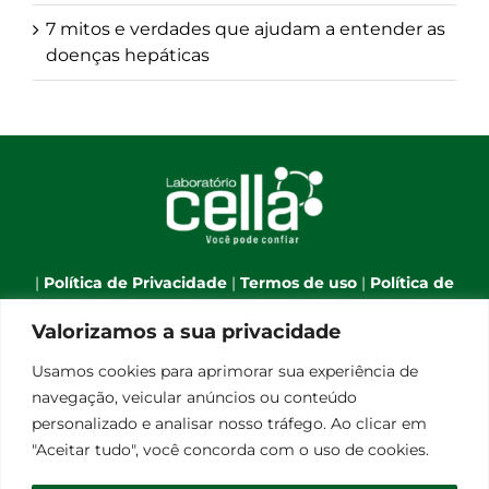
7 mitos e verdades que ajudam a entender as
doenças hepáticas
|
Política de Privacidade
|
Termos de uso
|
Política de
Cookies
|
Webmail
|
Valorizamos a sua privacidade
Telefone:
(66) 3544-7701
| Celular:
(66) 9 9634-1790
| E-
Usamos cookies para aprimorar sua experiência de
mail:
atendimento@laboratoriocella.com.br
| Banco
navegação, veicular anúncios ou conteúdo
de talentos:
pessoal@laboratoriocella.com.br
|
personalizado e analisar nosso tráfego. Ao clicar em
© Copyright 2012 -
2026 | Laboratório Cella - All Rights
"Aceitar tudo", você concorda com o uso de cookies.
Reserved | Powered by
Qualità Comunicação