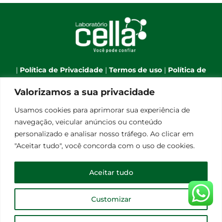
|
Política de Privacidade
|
Termos de uso
|
Política de
Cookies
|
Webmail
|
Valorizamos a sua privacidade
Telefone:
(66) 3544-7701
| Celular:
(66) 9 9634-1790
| E-
Usamos cookies para aprimorar sua experiência de
mail:
atendimento@laboratoriocella.com.br
| Banco
navegação, veicular anúncios ou conteúdo
de talentos:
pessoal@laboratoriocella.com.br
|
personalizado e analisar nosso tráfego. Ao clicar em
© Copyright 2012 -
2026 | Laboratório Cella - All Rights
"Aceitar tudo", você concorda com o uso de cookies.
Reserved | Powered by
Qualità Comunicação
Laboratório de Análises Clínicas Cella Ltda - CNPJ
Aceitar tudo
08.248.656/0001-30
Customizar
Facebook
Instagram
E-
mail