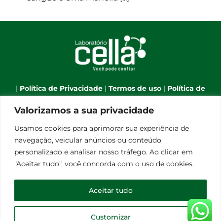
|
Política de Privacidade
|
Termos de uso
|
Política de
Cookies
|
Webmail
|
Valorizamos a sua privacidade
Telefone:
(66) 3544-7701
| Celular:
(66) 9 9634-1790
| E-
Usamos cookies para aprimorar sua experiência de
mail:
atendimento@laboratoriocella.com.br
| Banco
navegação, veicular anúncios ou conteúdo
de talentos:
pessoal@laboratoriocella.com.br
|
personalizado e analisar nosso tráfego. Ao clicar em
© Copyright 2012 -
2026 | Laboratório Cella - All Rights
"Aceitar tudo", você concorda com o uso de cookies.
Reserved | Powered by
Qualità Comunicação
Laboratório de Análises Clínicas Cella Ltda - CNPJ
Aceitar tudo
08.248.656/0001-30
Customizar