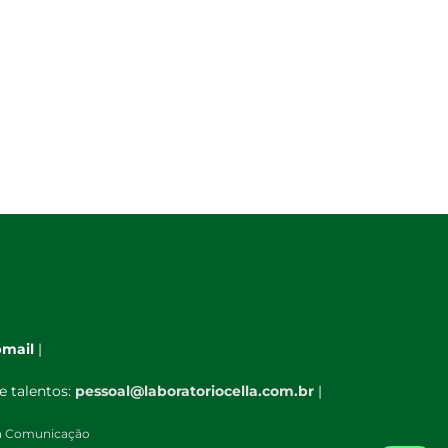
mail
|
e talentos:
pessoal@laboratoriocella.com.br
|
à Comunicação