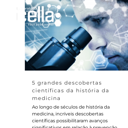
Ir
para
o
conteúdo
5 grandes descobertas
científicas da história da
medicina
Ao longo de séculos de história da
medicina, incríveis descobertas
científicas possibilitaram avanços
significativos em relação à prevenção