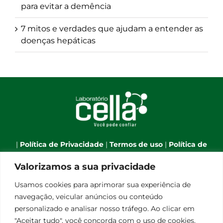
para evitar a demência
7 mitos e verdades que ajudam a entender as
doenças hepáticas
|
Política de Privacidade
|
Termos de uso
|
Política de
Cookies
|
Webmail
|
Valorizamos a sua privacidade
Telefone:
(66) 3544-7701
| Celular:
(66) 9 9634-1790
| E-
Usamos cookies para aprimorar sua experiência de
mail:
atendimento@laboratoriocella.com.br
| Banco
navegação, veicular anúncios ou conteúdo
de talentos:
pessoal@laboratoriocella.com.br
|
personalizado e analisar nosso tráfego. Ao clicar em
© Copyright 2012 -
2026 | Laboratório Cella - All Rights
"Aceitar tudo", você concorda com o uso de cookies.