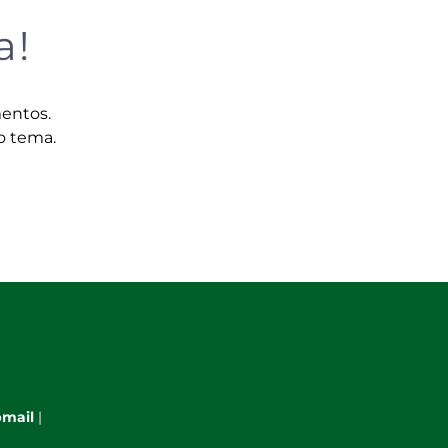
a!
mentos.
o tema.
mail
|