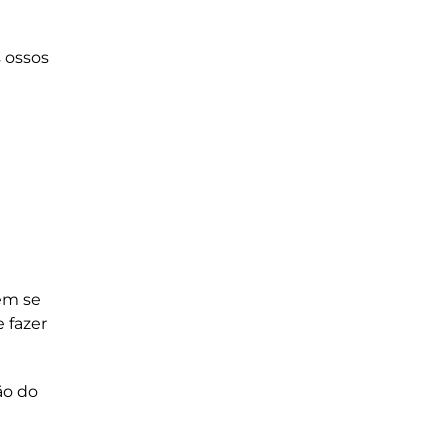
 ossos
em se
 fazer
ão do