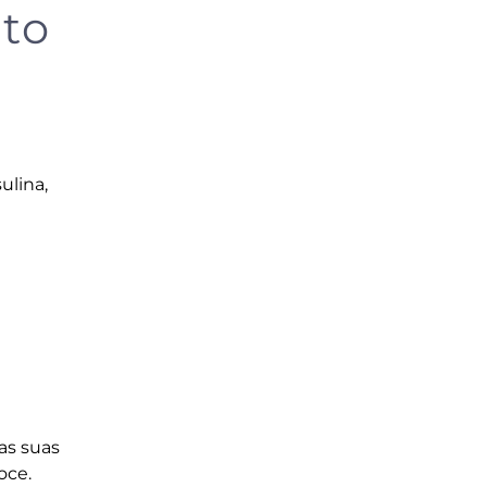
to
ulina,
as suas
oce.