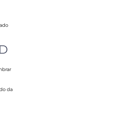
hado
 D
mbrar
do da