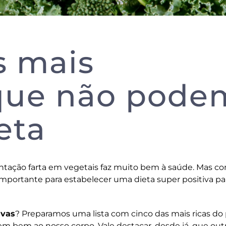
s mais
 que não pode
ieta
tação farta em vegetais faz muito bem à saúde. Mas c
importante para estabelecer uma dieta super positiva pa
ivas
? Preparamos uma lista com cinco das mais ricas do
em bem ao nosso corpo. Vale destacar, desde já, que out