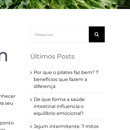
Buscar
resultados
para:
m
Últimos Posts
Por que o pilates faz bem? 7
benefícios que fazem a
diferença
onhecer
De que forma a saúde
ra seu
intestinal influencia o
equilíbrio emocional?
 ponto
Jejum intermitente: 7 mitos
ras