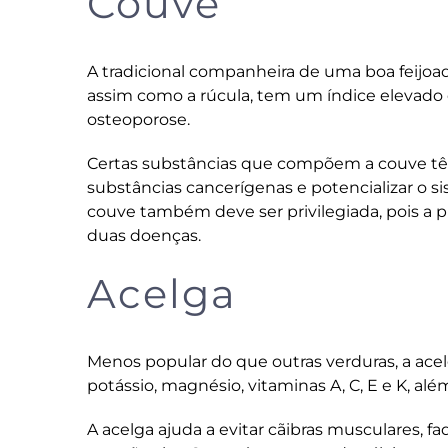
Couve
A tradicional companheira de uma boa feijoad
assim como a rúcula, tem um índice elevado
osteoporose.
Certas substâncias que compõem a couve têm
substâncias cancerígenas e potencializar o si
couve também deve ser privilegiada, pois a 
duas doenças.
Acelga
Menos popular do que outras verduras, a ac
potássio, magnésio, vitaminas A, C, E e K, a
A acelga ajuda a evitar cãibras musculares, f