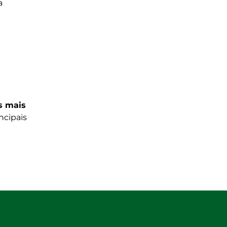
a
s mais
ncipais