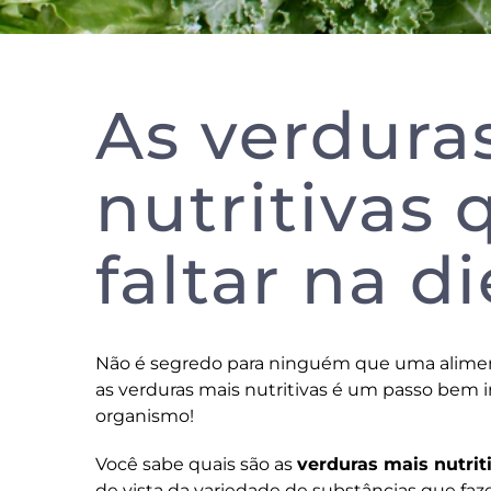
As verdura
nutritivas
faltar na d
Não é segredo para ninguém que uma alimen
as verduras mais nutritivas é um passo bem 
organismo!
Você sabe quais são as
verduras mais nutrit
de vista da variedade de substâncias que faz