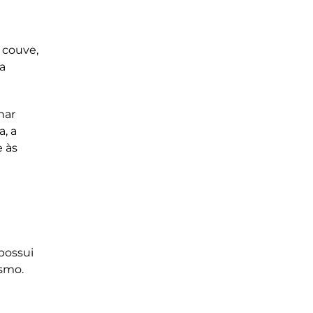
 couve,
a
nar
, a
 às
possui
ismo.
a