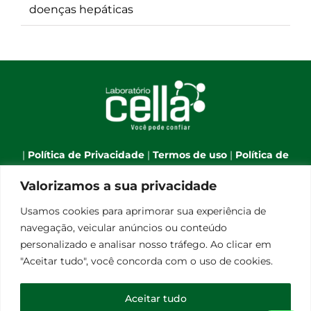
doenças hepáticas
|
Política de Privacidade
|
Termos de uso
|
Política de
Cookies
|
Webmail
|
Valorizamos a sua privacidade
Telefone:
(66) 3544-7701
| Celular:
(66) 9 9634-1790
| E-
Usamos cookies para aprimorar sua experiência de
mail:
atendimento@laboratoriocella.com.br
| Banco
navegação, veicular anúncios ou conteúdo
de talentos:
pessoal@laboratoriocella.com.br
|
personalizado e analisar nosso tráfego. Ao clicar em
© Copyright 2012 -
2026 | Laboratório Cella - All Rights
"Aceitar tudo", você concorda com o uso de cookies.
Reserved | Powered by
Qualità Comunicação
Laboratório de Análises Clínicas Cella Ltda - CNPJ
Aceitar tudo
08.248.656/0001-30