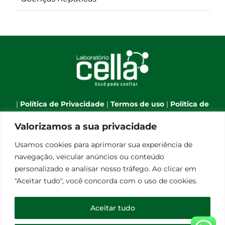
|
Política de Privacidade
|
Termos de uso
|
Política de
Cookies
|
Webmail
|
Valorizamos a sua privacidade
Telefone:
(66) 3544-7701
| Celular:
(66) 9 9634-1790
| E-
Usamos cookies para aprimorar sua experiência de
mail:
atendimento@laboratoriocella.com.br
| Banco
navegação, veicular anúncios ou conteúdo
de talentos:
pessoal@laboratoriocella.com.br
|
personalizado e analisar nosso tráfego. Ao clicar em
© Copyright 2012 -
2026 | Laboratório Cella - All Rights
"Aceitar tudo", você concorda com o uso de cookies.
Reserved | Powered by
Qualità Comunicação
Laboratório de Análises Clínicas Cella Ltda - CNPJ
Aceitar tudo
08.248.656/0001-30