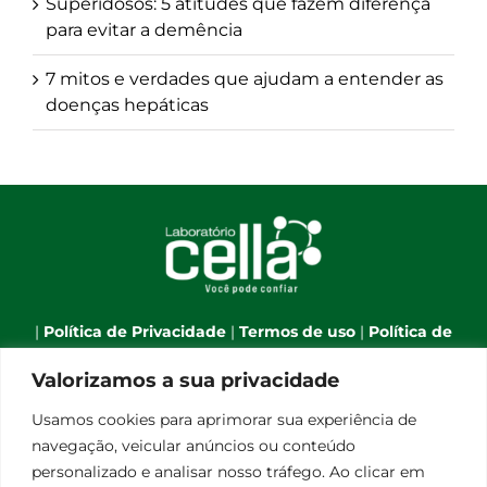
Superidosos: 5 atitudes que fazem diferença
para evitar a demência
7 mitos e verdades que ajudam a entender as
doenças hepáticas
|
Política de Privacidade
|
Termos de uso
|
Política de
Cookies
|
Webmail
|
Valorizamos a sua privacidade
Telefone:
(66) 3544-7701
| Celular:
(66) 9 9634-1790
| E-
Usamos cookies para aprimorar sua experiência de
mail:
atendimento@laboratoriocella.com.br
| Banco
navegação, veicular anúncios ou conteúdo
de talentos:
pessoal@laboratoriocella.com.br
|
personalizado e analisar nosso tráfego. Ao clicar em