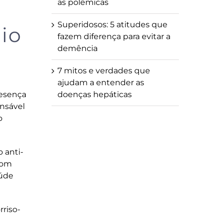
as polêmicas
Superidosos: 5 atitudes que
io
fazem diferença para evitar a
demência
7 mitos e verdades que
ajudam a entender as
resença
doenças hepáticas
ensável
o
 anti-
com
aúde
riso-