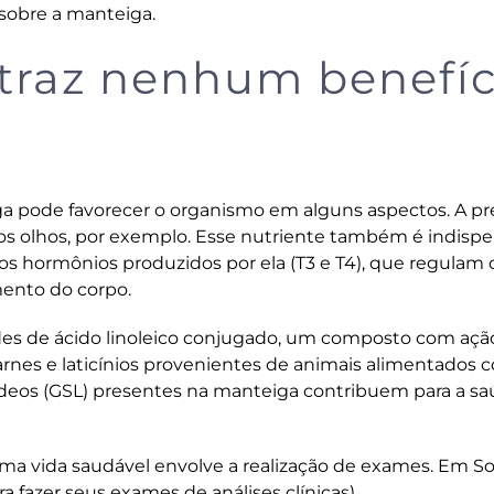
 sobre a manteiga.
 traz nenhum benefíc
 pode favorecer o organismo em alguns aspectos. A p
dos olhos, por exemplo. Esse nutriente também é indisp
os hormônios produzidos por ela (T3 e T4), que regulam 
ento do corpo.
s de ácido linoleico conjugado, um composto com ação
rnes e laticínios provenientes de animais alimentados 
lipídeos (GSL) presentes na manteiga contribuem para a s
ma vida saudável envolve a realização de exames. Em Sor
a fazer seus exames de análises clínicas).