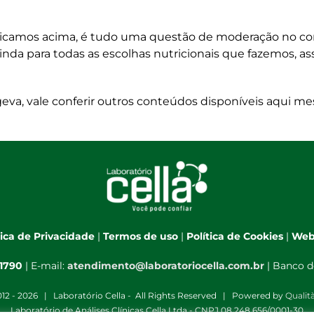
xplicamos acima, é tudo uma questão de moderação no 
nda para todas as escolhas nutricionais que fazemos, a
geva, vale conferir outros conteúdos disponíveis aqui m
tica de Privacidade
|
Termos de uso
|
Política de Cookies
|
Web
-1790
| E-mail:
atendimento@laboratoriocella.com.br
| Banco d
12 -
2026 | Laboratório Cella - All Rights Reserved | Powered by
Qualit
Laboratório de Análises Clínicas Cella Ltda - CNPJ 08.248.656/0001-30