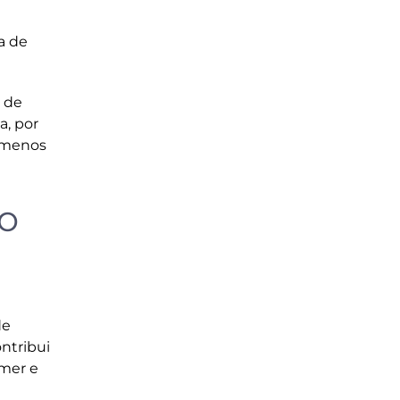
a de
 de
a, por
 menos
o
E
de
ntribui
imer e