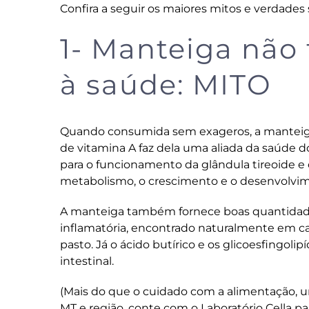
Confira a seguir os maiores mitos e verdades
1- Manteiga não
à saúde: MITO
Quando consumida sem exageros, a manteiga
de vitamina A faz dela uma aliada da saúde 
para o funcionamento da glândula tireoide e 
metabolismo, o crescimento e o desenvolvim
A manteiga também fornece boas quantidade
inflamatória, encontrado naturalmente em ca
pasto. Já o ácido butírico e os glicoesfingo
intestinal.
(Mais do que o cuidado com a alimentação, u
MT e região,
conte com o Laboratório Cella
par