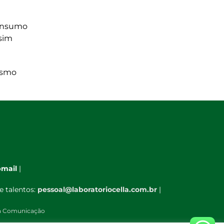
consumo
ssim
esmo
mail
|
e talentos:
pessoal@laboratoriocella.com.br
|
à Comunicação