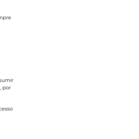
empre
sumir
, por
ocesso