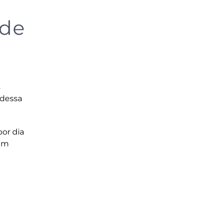
 de
s
 dessa
por dia
 em