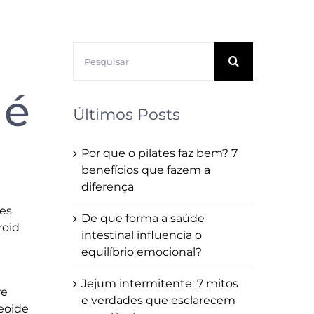
Buscar
resultados
para:
 é
Últimos Posts
Por que o pilates faz bem? 7
benefícios que fazem a
diferença
ses
De que forma a saúde
roid
intestinal influencia o
equilíbrio emocional?
Jejum intermitente: 7 mitos
re
e verdades que esclarecem
reoide