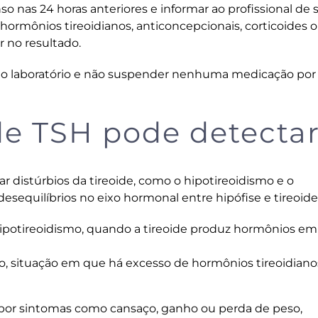
tenso nas 24 horas anteriores e informar ao profissional de
rmônios tireoidianos, anticoncepcionais, corticoides 
 no resultado.
do laboratório e não suspender nenhuma medicação por
e TSH pode detecta
r distúrbios da tireoide, como o hipotireoidismo e o
esequilíbrios no eixo hormonal entre hipófise e tireoide
ipotireoidismo, quando a tireoide produz hormônios em
mo, situação em que há excesso de hormônios tireoidian
or sintomas como cansaço, ganho ou perda de peso,