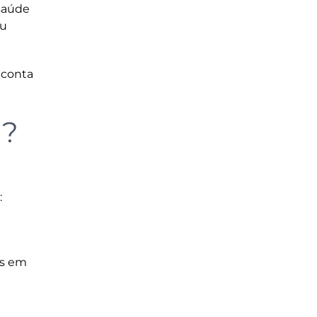
 saúde
ou
 conta
r?
:
os em