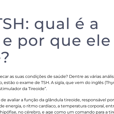
SH: qual é a
 e por que ele
e?
car as suas condições de saúde? Dentre as várias análi
o, estão o exame de TSH. A sigla, que vem do inglês (Thy
timulador da Tireoide”.
e avaliar a função da glândula tireoide, responsável por
e energia, o ritmo cardíaco, a temperatura corporal, ent
a hipófise, no cérebro, e age como um comando para a ti