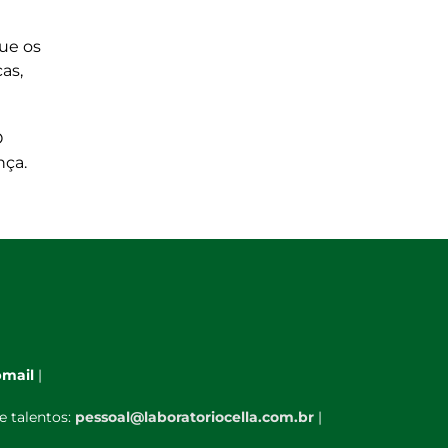
que os
as,
O
nça.
mail
|
e talentos:
pessoal@laboratoriocella.com.br
|