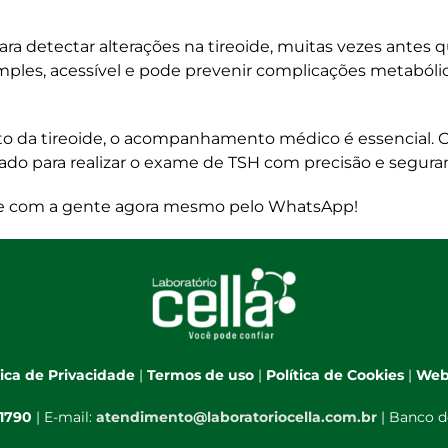
a detectar alterações na tireoide, muitas vezes antes 
ples, acessível e pode prevenir complicações metabólic
to da tireoide, o acompanhamento médico é essencial. 
arado para realizar o exame de TSH com precisão e segura
ale com a gente agora mesmo pelo
WhatsApp
!
tica de Privacidade
|
Termos de uso
|
Política de Cookies
|
Web
-1790
| E-mail:
atendimento@laboratoriocella.com.br
| Banco d