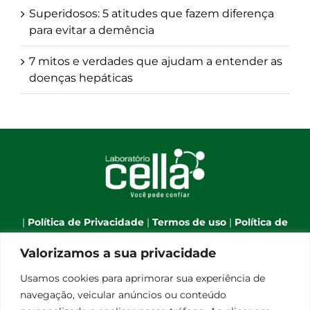
Superidosos: 5 atitudes que fazem diferença
para evitar a demência
7 mitos e verdades que ajudam a entender as
doenças hepáticas
|
Política de Privacidade
|
Termos de uso
|
Política de
Cookies
|
Webmail
|
Valorizamos a sua privacidade
Telefone:
(66) 3544-7701
| Celular:
(66) 9 9634-1790
| E-
Usamos cookies para aprimorar sua experiência de
mail:
atendimento@laboratoriocella.com.br
| Banco
navegação, veicular anúncios ou conteúdo
de talentos:
pessoal@laboratoriocella.com.br
|