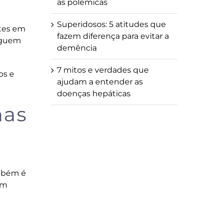
as polêmicas
Superidosos: 5 atitudes que
ntes em
fazem diferença para evitar a
seguem
demência
7 mitos e verdades que
os e
ajudam a entender as
doenças hepáticas
nas
ambém é
em