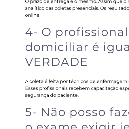
O prazo de entrega é o mesmo. Assim que o m
analítico das coletas presenciais. Os resulta
online.
4- O profissional
domiciliar é igu
VERDADE
A coleta é feita por técnicos de enfermagem o
Esses profissionais recebem capacitação espe
segurança do paciente.
5- Não posso faz
o exame exigir 