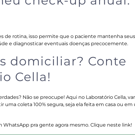
eu check-up anual:
mes de rotina, isso permite que o paciente mantenha seu
de e diagnosticar eventuais doenças precocemente.
s domiciliar? Conte
o Cella!
rdades? Não se preocupe! Aqui no Laboratório Cella, v
tir uma coleta 100% segura, seja ela feita em casa ou e
e um WhatsApp pra gente agora mesmo. Clique
neste link
!