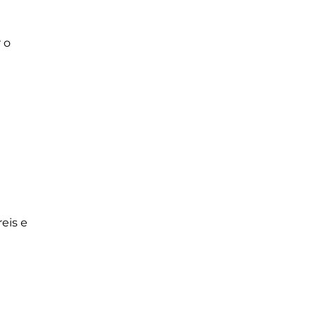
 o
eis e