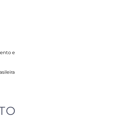
mento e
sileira
ITO