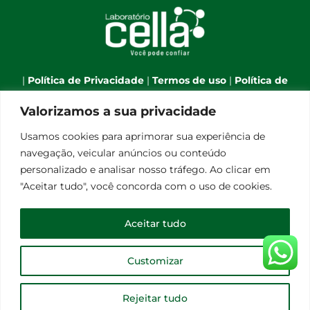
|
Política de Privacidade
|
Termos de uso
|
Política de
Cookies
|
Webmail
|
Valorizamos a sua privacidade
Telefone:
(66) 3544-7701
| Celular:
(66) 9 9634-1790
| E-
Usamos cookies para aprimorar sua experiência de
mail:
atendimento@laboratoriocella.com.br
| Banco
navegação, veicular anúncios ou conteúdo
de talentos:
pessoal@laboratoriocella.com.br
|
personalizado e analisar nosso tráfego. Ao clicar em
© Copyright 2012 -
2026 | Laboratório Cella - All Rights
"Aceitar tudo", você concorda com o uso de cookies.
Reserved | Powered by
Qualità Comunicação
Laboratório de Análises Clínicas Cella Ltda - CNPJ
Aceitar tudo
08.248.656/0001-30
Customizar
Facebook
Instagram
E-
mail
Rejeitar tudo