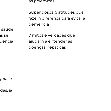
as polêmicas
Superidosos: 5 atitudes que
fazem diferença para evitar a
demência
a saúde
as se
7 mitos e verdades que
quência
ajudam a entender as
doenças hepáticas
eral e
as, já